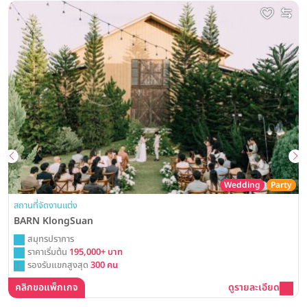
Wedding
Party
สถานที่จัดงานแต่ง
BARN KlongSuan
สมุทรปราการ
ราคาเริ่มต้น
195,000+ บาท
รองรับแขกสูงสุด
300 คน
คลิกขอแพ็กเกจ
ดูรายละเอียด