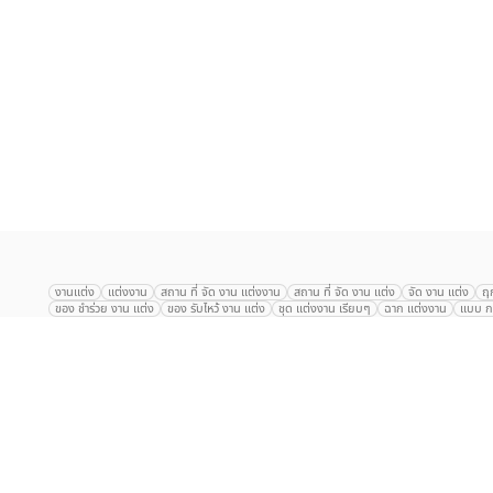
เลือก
1
รายการ
งานแต่ง
แต่งงาน
สถาน ที่ จัด งาน แต่งงาน
สถาน ที่ จัด งาน แต่ง
จัด งาน แต่ง
ฤ
ของ ชำร่วย งาน แต่ง
ของ รับไหว้ งาน แต่ง
ชุด แต่งงาน เรียบๆ
ฉาก แต่งงาน
แบบ กา
The Eros Grand Wedding
Baan Dusit Thani
รัตนพิมาน
Tango Woods Stud
Gaysorn Urban Resort
Kimpton Maa-Lai Bangkok
Grande Centre Point
The Peninsula Bangkok
TRUE ICON HALL
Reignwood Park
Graph Hotel
Courtyard
Conrad Bangkok
Hotel Nikko
The Sukosol
Millennium Hilt
Alexander Hotel
Crowne Plaza
Avana Grand Hotel and Convention Centr
Dusit Gourmet Event
Shanghai Mansion
RARIN
Novotel Siam Square
Centara Grand
Montien Riverside
Anantara Riverside
Century Park
G
Eastin Grand Hotel Sathorn
Prince Palace Hotel Bangkok
Tolani กุยบุรี
P
Arnoma Grand Bangkok
Radisson Blu Plaza Bangkok
ANA ANAN พัทยา
The Berkeley
AVANI+ Riverside Bangkok Hotel
ibis Styles
Hotel Nikko ชลบ