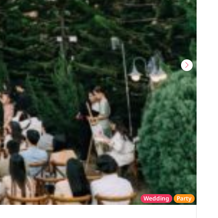
Wedding
Party
โรงแรม