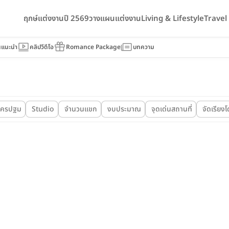
ฤกษ์แต่งงานปี 2569
วางแผนแต่งงาน
Living & Lifestyle
Trave
นแนะนำ
คลิปวีดีโอ
Romance Package
บทความ
ครปฐม
Studio
จำนวนแขก
งบประมาณ
จุดเด่นสถานที่
จัดเรียง