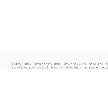
เลือก
1
รายการ
งานแต่ง
แต่งงาน
สถาน ที่ จัด งาน แต่งงาน
สถาน ที่ จัด งาน แต่ง
จัด งาน แต่ง
ฤ
ของ ชำร่วย งาน แต่ง
ของ รับไหว้ งาน แต่ง
ชุด แต่งงาน เรียบๆ
ฉาก แต่งงาน
แบบ กา
The Eros Grand Wedding
Baan Dusit Thani
รัตนพิมาน
Tango Woods Stud
Gaysorn Urban Resort
Kimpton Maa-Lai Bangkok
Grande Centre Point
The Peninsula Bangkok
TRUE ICON HALL
Reignwood Park
Graph Hotel
Courtyard
Conrad Bangkok
Hotel Nikko
The Sukosol
Millennium Hilt
Alexander Hotel
Crowne Plaza
Avana Grand Hotel and Convention Centr
Dusit Gourmet Event
Shanghai Mansion
RARIN
Novotel Siam Square
Centara Grand
Montien Riverside
Anantara Riverside
Century Park
G
Eastin Grand Hotel Sathorn
Prince Palace Hotel Bangkok
Tolani กุยบุรี
P
Arnoma Grand Bangkok
Radisson Blu Plaza Bangkok
ANA ANAN พัทยา
The Berkeley
AVANI+ Riverside Bangkok Hotel
ibis Styles
Hotel Nikko ชลบ