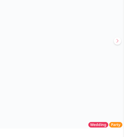
Wedding
Party
โรงแรม