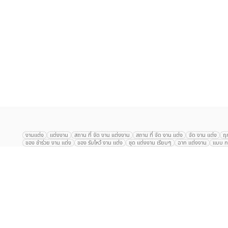
เลือก
1
รายการ
งานแต่ง
แต่งงาน
สถาน ที่ จัด งาน แต่งงาน
สถาน ที่ จัด งาน แต่ง
จัด งาน แต่ง
ฤ
ของ ชำร่วย งาน แต่ง
ของ รับไหว้ งาน แต่ง
ชุด แต่งงาน เรียบๆ
ฉาก แต่งงาน
แบบ กา
The Eros Grand Wedding
Baan Dusit Thani
รัตนพิมาน
Tango Woods Stud
Gaysorn Urban Resort
Kimpton Maa-Lai Bangkok
Grande Centre Point
The Peninsula Bangkok
TRUE ICON HALL
Reignwood Park
Graph Hotel
Courtyard
Conrad Bangkok
Hotel Nikko
The Sukosol
Millennium Hilt
Alexander Hotel
Crowne Plaza
Avana Grand Hotel and Convention Centr
Dusit Gourmet Event
Shanghai Mansion
RARIN
Novotel Siam Square
Centara Grand
Montien Riverside
Anantara Riverside
Century Park
G
Eastin Grand Hotel Sathorn
Prince Palace Hotel Bangkok
Tolani กุยบุรี
P
Arnoma Grand Bangkok
Radisson Blu Plaza Bangkok
ANA ANAN พัทยา
The Berkeley
AVANI+ Riverside Bangkok Hotel
ibis Styles
Hotel Nikko ชลบ