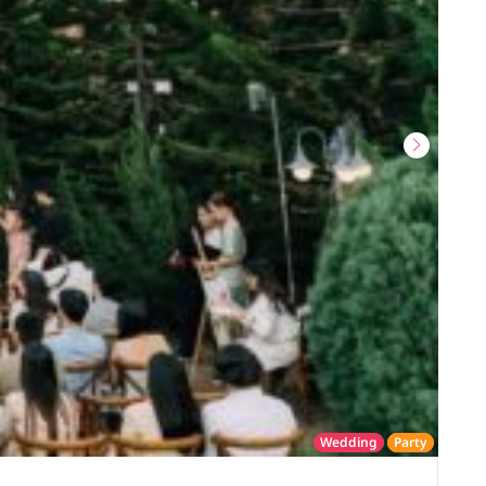
Wedding
Party
โรงแรม