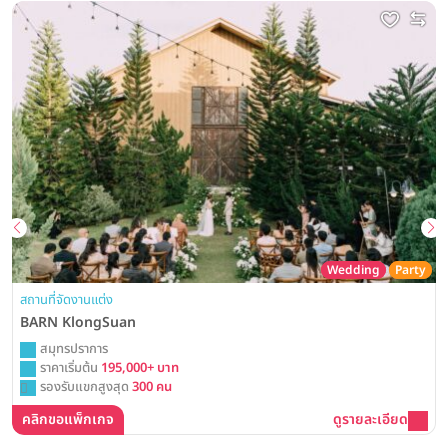
Wedding
Party
สถานที่จัดงานแต่ง
BARN KlongSuan
สมุทรปราการ
ราคาเริ่มต้น
195,000+ บาท
รองรับแขกสูงสุด
300 คน
คลิกขอแพ็กเกจ
ดูรายละเอียด