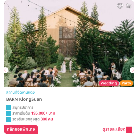
Wedding
Party
สถานที่จัดงานแต่ง
BARN KlongSuan
สมุทรปราการ
ราคาเริ่มต้น
195,000+ บาท
รองรับแขกสูงสุด
300 คน
คลิกขอแพ็กเกจ
ดูรายละเอียด