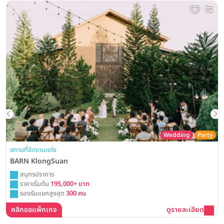
Wedding
Party
สถานที่จัดงานแต่ง
BARN KlongSuan
สมุทรปราการ
ราคาเริ่มต้น
195,000+ บาท
รองรับแขกสูงสุด
300 คน
คลิกขอแพ็กเกจ
ดูรายละเอียด