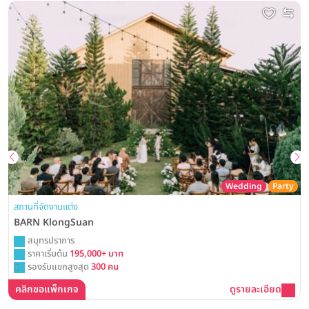
Wedding
Party
สถานที่จัดงานแต่ง
BARN KlongSuan
สมุทรปราการ
ราคาเริ่มต้น
195,000+ บาท
รองรับแขกสูงสุด
300 คน
คลิกขอแพ็กเกจ
ดูรายละเอียด