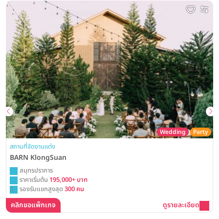
Wedding
Party
สถานที่จัดงานแต่ง
BARN KlongSuan
สมุทรปราการ
ราคาเริ่มต้น
195,000+ บาท
รองรับแขกสูงสุด
300 คน
คลิกขอแพ็กเกจ
ดูรายละเอียด