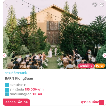
Wedding
Party
สถานที่จัดงานแต่ง
BARN KlongSuan
สมุทรปราการ
ราคาเริ่มต้น
195,000+ บาท
รองรับแขกสูงสุด
300 คน
คลิกขอแพ็กเกจ
ดูรายละเอียด