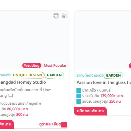
Wedding
Most Popular
Wed
ต่ง
สถานที่จัดงานแต่ง
UNIQUE DESIGN
GARDEN
GARDEN
ngdad Homey Studio
Passion love in the glass hou
มหรือนัดเยี่ยมชมสถานที่ Line:
ปากเกร็ด / นนทบุรี
 […]
ราคาเริ่มต้น
139,000+ บาท
รองรับแขกสูงสุด
250 คน
วนรามอินทรา / กรุงเทพ
น
80,000+ บาท
คลิกขอแพ็กเกจ
ดู
สูงสุด
300 คน
เกจ
ดูรายละเอียด