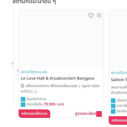
สถานที่แนะนำอื่น ๆ
ing
สถานที่จัดงานแต่ง
สถานที่จัดงานแ
Le Love Hall & Kruaboonlert Bangpoo
Sailom Sa
💍 แพ็คเกจแต่งงาน พิธีครบพร้อมฉลอง | หรูหรา อร่อย
สอบถามเพิ่มเติ
ระดับมิ […]
@sailomsang
สมุทรปราการ
เลียบทางด่
ราคาเริ่มต้น
79,900+ บาท
ราคาเริ่มต้
รองรับแขก
คลิกขอแพ็กเกจ
ดูรายละเอียด
คลิกขอแพ็ก