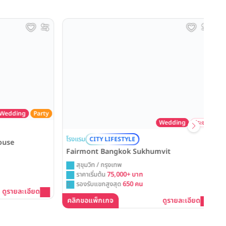
ding
Party
Wedding
ประชุม
โรง
โรงแรม
CITY LIFESTYLE
Th
se
Fairmont Bangkok Sukhumvit
สุขุมวิท / กรุงเทพ
ราคาเริ่มต้น
75,000+ บาท
รองรับแขกสูงสุด
650 คน
คล
รายละเอียด
คลิกขอแพ็กเกจ
ดูรายละเอียด