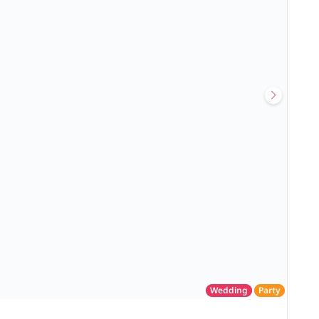
Wedding
Party
โรงแรม