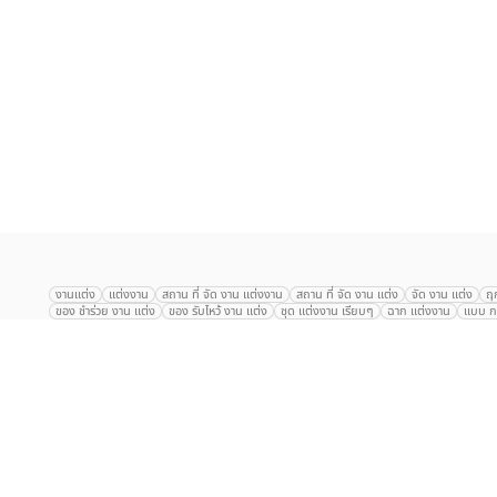
เลือก
1
รายการ
งานแต่ง
แต่งงาน
สถาน ที่ จัด งาน แต่งงาน
สถาน ที่ จัด งาน แต่ง
จัด งาน แต่ง
ฤ
ของ ชำร่วย งาน แต่ง
ของ รับไหว้ งาน แต่ง
ชุด แต่งงาน เรียบๆ
ฉาก แต่งงาน
แบบ กา
The Eros Grand Wedding
Baan Dusit Thani
รัตนพิมาน
Tango Woods Stud
Gaysorn Urban Resort
Kimpton Maa-Lai Bangkok
Grande Centre Point
The Peninsula Bangkok
TRUE ICON HALL
Reignwood Park
Graph Hotel
Courtyard
Conrad Bangkok
Hotel Nikko
The Sukosol
Millennium Hilt
Alexander Hotel
Crowne Plaza
Avana Grand Hotel and Convention Centr
Dusit Gourmet Event
Shanghai Mansion
RARIN
Novotel Siam Square
Centara Grand
Montien Riverside
Anantara Riverside
Century Park
G
Eastin Grand Hotel Sathorn
Prince Palace Hotel Bangkok
Tolani กุยบุรี
P
Arnoma Grand Bangkok
Radisson Blu Plaza Bangkok
ANA ANAN พัทยา
The Berkeley
AVANI+ Riverside Bangkok Hotel
ibis Styles
Hotel Nikko ชลบ