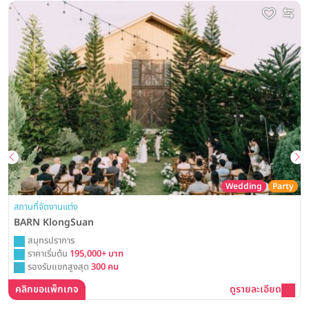
Wedding
Party
สถานที่จัดงานแต่ง
BARN KlongSuan
สมุทรปราการ
ราคาเริ่มต้น
195,000+ บาท
รองรับแขกสูงสุด
300 คน
คลิกขอแพ็กเกจ
ดูรายละเอียด