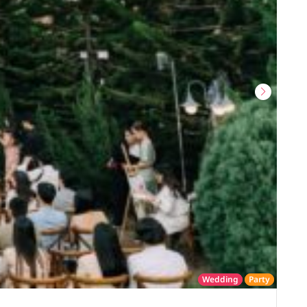
Wedding
Party
โรงแรม