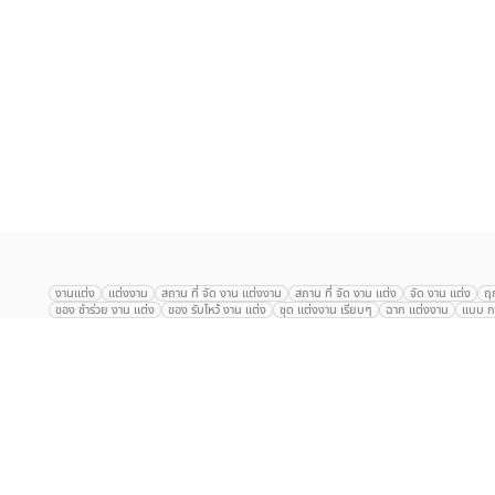
เลือก
1
รายการ
งานแต่ง
แต่งงาน
สถาน ที่ จัด งาน แต่งงาน
สถาน ที่ จัด งาน แต่ง
จัด งาน แต่ง
ฤ
ของ ชำร่วย งาน แต่ง
ของ รับไหว้ งาน แต่ง
ชุด แต่งงาน เรียบๆ
ฉาก แต่งงาน
แบบ กา
The Eros Grand Wedding
Baan Dusit Thani
รัตนพิมาน
Tango Woods Stud
Gaysorn Urban Resort
Kimpton Maa-Lai Bangkok
Grande Centre Point
The Peninsula Bangkok
TRUE ICON HALL
Reignwood Park
Graph Hotel
Courtyard
Conrad Bangkok
Hotel Nikko
The Sukosol
Millennium Hilt
Alexander Hotel
Crowne Plaza
Avana Grand Hotel and Convention Centr
Dusit Gourmet Event
Shanghai Mansion
RARIN
Novotel Siam Square
Centara Grand
Montien Riverside
Anantara Riverside
Century Park
G
Eastin Grand Hotel Sathorn
Prince Palace Hotel Bangkok
Tolani กุยบุรี
P
Arnoma Grand Bangkok
Radisson Blu Plaza Bangkok
ANA ANAN พัทยา
The Berkeley
AVANI+ Riverside Bangkok Hotel
ibis Styles
Hotel Nikko ชลบ