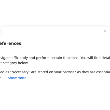
ทาง Weddinglist จะเก็บรักษาข้อมูลความลับของลูกค้าโดยจะไม่เปิด
เผยข้อมูลต่อสาธารณชน เพื่อประโยชน์สูงสุดในการเข้าถึงข้อมูลและ
eferences
สิทธิพิเศษต่าง ๆ ของทางโรงแรมและสถานที่จัดงานแต่งงาน
งานแต่ง
แต่งงาน
สถาน ที่ จัด งาน แต่งงาน
สถาน ที่ จัด งาน แต่ง
จัด งาน แต่ง
เลือก
1
รายการ
เพื่อประสิทธิภาพในการใช้งาน Website Weddinglist ที่ดียิ่งขึ้น
vigate efficiently and perform certain functions. You will find det
ฤกษ์แต่งงาน
ดูฤกษ์แต่งงาน
ฤกษ์แต่งงาน2569
ฤกษ์จดทะเบียนสมรส
กรุณายอมรับคุกกี้
ผู้ให้บริการจัดหาสถานที่งานแต่งงาน
การ์ด แต่งงาน
ชุด แต่งงาน
ชุด เจ้าสาว
t category below.
ช่างแต่งหน้าเจ้าสาว
ของ ชำร่วย งาน แต่ง
ของ รับไหว้ งาน แต่ง
ชุด แต่งงาน เรียบๆ
ฉาก แต่งงาน
แบบ การ์ด แต่งงาน
งาน แต่ง ใน สวน
พิธี แต่งงาน
zed as "Necessary" are stored on your browser as they are essentia
ยอมรับคุกกี้
จัดงานแต่งงาน งบ 200000
จัดงานแต่งงาน งบ 300000
จัดงานแต่งงาน งบ 500000
จัดงานแต่งงาน งบ 700000-1000000
. ...
Show more
เปรียบเทียบ
The Eros Grand Wedding
Baan Dusit Thani
รัตนพิมาน
Tango Woods Studio
LA CHAPELLE
CDC Ballroom
Sindhorn Kempinski
Pullman
Chercharn
เรือนเจ้าสาว
VALA Hua Hin
Grande Centre Point
Wedding at IMPACT
Gaysorn Urban Resort
Kimpton Maa-Lai Bangkok
Grande Centre Point
ired to enable the basic features of this site, such as providing se
เรือนนพเก้า
Nathong Banquet Hall
Movenpick BDMS
JW Marriott
ferences. These cookies do not store any personally identifiable d
SIAMDASADA เขาใหญ่
Arundara
Jim Thompson
Tolani เกาะกูด
Chatrium Grand Bangkok
The Peninsula Bangkok
TRUE ICON HALL