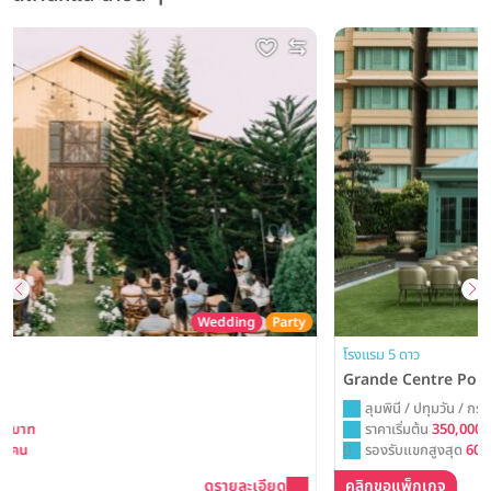
edding
Party
โรงแรม 5 ดาว
Grande Centre Point Prestige Bangkok
ลุมพินี / ปทุมวัน / กรุงเทพ
ราคาเริ่มต้น
350,000+ บาท
รองรับแขกสูงสุด
600 คน
ดูรายละเอียด
คลิกขอแพ็กเกจ
ดู