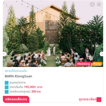
Wedding
Party
สถานที่จัดงานแต่ง
BARN KlongSuan
สมุทรปราการ
ราคาเริ่มต้น
195,000+ บาท
รองรับแขกสูงสุด
300 คน
คลิกขอแพ็กเกจ
ดูรายละเอียด