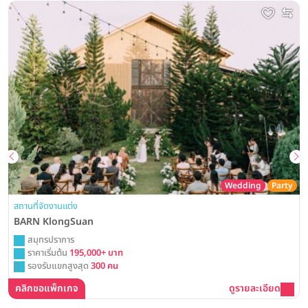
Wedding
Party
สถานที่จัดงานแต่ง
BARN KlongSuan
สมุทรปราการ
ราคาเริ่มต้น
195,000+ บาท
รองรับแขกสูงสุด
300 คน
คลิกขอแพ็กเกจ
ดูรายละเอียด