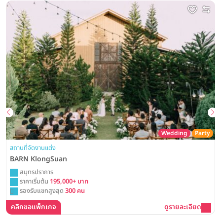
Wedding
Party
สถานที่จัดงานแต่ง
BARN KlongSuan
สมุทรปราการ
ราคาเริ่มต้น
195,000+ บาท
รองรับแขกสูงสุด
300 คน
คลิกขอแพ็กเกจ
ดูรายละเอียด