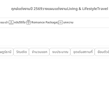
ฤกษ์แต่งงานปี 2569
วางแผนแต่งงาน
Living & Lifestyle
Trave
นแนะนำ
คลิปวีดีโอ
Romance Package
บทความ
าษฎร์ธานี
Studio
จำนวนแขก
งบประมาณ
จุดเด่นสถานที่
ย้อนตัว