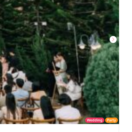
Wedding
Party
โรงแรม