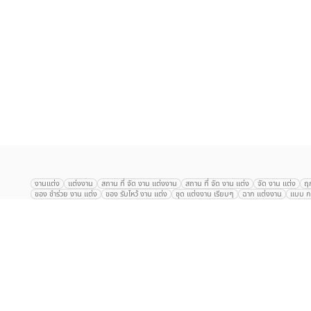
เลือก
1
รายการ
งานแต่ง
แต่งงาน
สถาน ที่ จัด งาน แต่งงาน
สถาน ที่ จัด งาน แต่ง
จัด งาน แต่ง
ฤ
ของ ชำร่วย งาน แต่ง
ของ รับไหว้ งาน แต่ง
ชุด แต่งงาน เรียบๆ
ฉาก แต่งงาน
แบบ กา
The Eros Grand Wedding
Baan Dusit Thani
รัตนพิมาน
Tango Woods Stud
Gaysorn Urban Resort
Kimpton Maa-Lai Bangkok
Grande Centre Point
The Peninsula Bangkok
TRUE ICON HALL
Reignwood Park
Graph Hotel
Courtyard
Conrad Bangkok
Hotel Nikko
The Sukosol
Millennium Hilt
Alexander Hotel
Crowne Plaza
Avana Grand Hotel and Convention Centr
Dusit Gourmet Event
Shanghai Mansion
RARIN
Novotel Siam Square
Centara Grand
Montien Riverside
Anantara Riverside
Century Park
G
Eastin Grand Hotel Sathorn
Prince Palace Hotel Bangkok
Tolani กุยบุรี
P
Arnoma Grand Bangkok
Radisson Blu Plaza Bangkok
ANA ANAN พัทยา
The Berkeley
AVANI+ Riverside Bangkok Hotel
ibis Styles
Hotel Nikko ชลบ