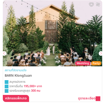
Wedding
Party
สถานที่จัดงานแต่ง
BARN KlongSuan
สมุทรปราการ
ราคาเริ่มต้น
195,000+ บาท
รองรับแขกสูงสุด
300 คน
คลิกขอแพ็กเกจ
ดูรายละเอียด