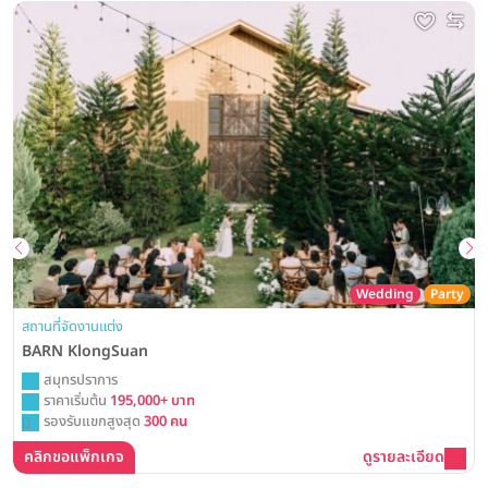
Wedding
Party
สถานที่จัดงานแต่ง
BARN KlongSuan
สมุทรปราการ
ราคาเริ่มต้น
195,000+ บาท
รองรับแขกสูงสุด
300 คน
คลิกขอแพ็กเกจ
ดูรายละเอียด