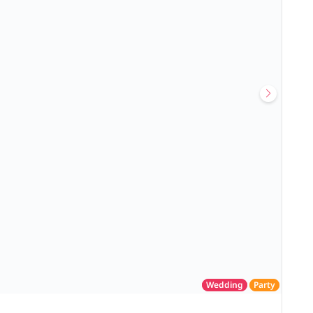
Wedding
Party
โรงแรม