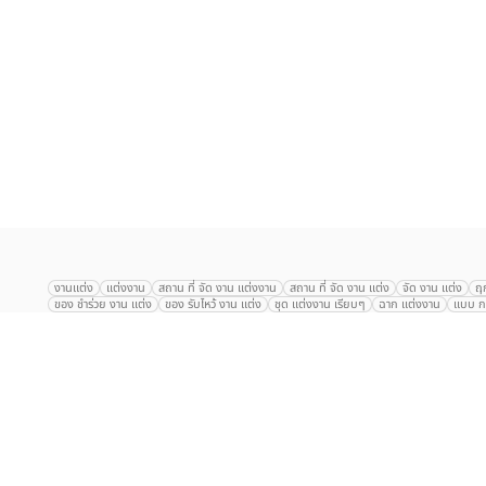
เลือก
1
รายการ
งานแต่ง
แต่งงาน
สถาน ที่ จัด งาน แต่งงาน
สถาน ที่ จัด งาน แต่ง
จัด งาน แต่ง
ฤ
ของ ชำร่วย งาน แต่ง
ของ รับไหว้ งาน แต่ง
ชุด แต่งงาน เรียบๆ
ฉาก แต่งงาน
แบบ กา
The Eros Grand Wedding
Baan Dusit Thani
รัตนพิมาน
Tango Woods Stud
Gaysorn Urban Resort
Kimpton Maa-Lai Bangkok
Grande Centre Point
The Peninsula Bangkok
TRUE ICON HALL
Reignwood Park
Graph Hotel
Courtyard
Conrad Bangkok
Hotel Nikko
The Sukosol
Millennium Hilt
Alexander Hotel
Crowne Plaza
Avana Grand Hotel and Convention Centr
Dusit Gourmet Event
Shanghai Mansion
RARIN
Novotel Siam Square
Centara Grand
Montien Riverside
Anantara Riverside
Century Park
G
Eastin Grand Hotel Sathorn
Prince Palace Hotel Bangkok
Tolani กุยบุรี
P
Arnoma Grand Bangkok
Radisson Blu Plaza Bangkok
ANA ANAN พัทยา
The Berkeley
AVANI+ Riverside Bangkok Hotel
ibis Styles
Hotel Nikko ชลบ