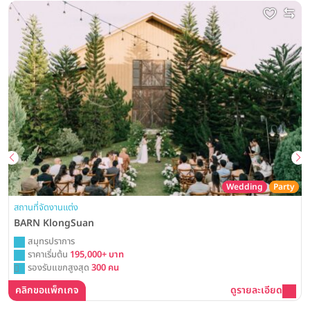
Wedding
Party
สถานที่จัดงานแต่ง
BARN KlongSuan
สมุทรปราการ
ราคาเริ่มต้น
195,000+ บาท
รองรับแขกสูงสุด
300 คน
คลิกขอแพ็กเกจ
ดูรายละเอียด