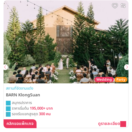
Wedding
Party
สถานที่จัดงานแต่ง
BARN KlongSuan
สมุทรปราการ
ราคาเริ่มต้น
195,000+ บาท
รองรับแขกสูงสุด
300 คน
คลิกขอแพ็กเกจ
ดูรายละเอียด