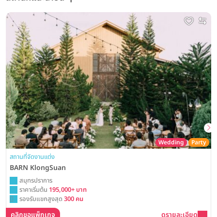
Wedding
Party
สถานที่จัดงานแต่ง
BARN KlongSuan
สมุทรปราการ
ราคาเริ่มต้น
195,000+ บาท
รองรับแขกสูงสุด
300 คน
คลิกขอแพ็กเกจ
ดูรายละเอียด