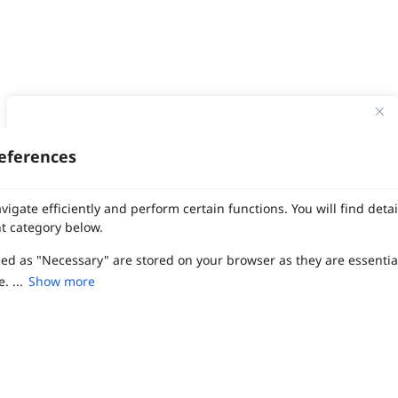
ทาง Weddinglist จะเก็บรักษาข้อมูลความลับของลูกค้าโดยจะไม่เปิด
เผยข้อมูลต่อสาธารณชน เพื่อประโยชน์สูงสุดในการเข้าถึงข้อมูลและ
eferences
สิทธิพิเศษต่าง ๆ ของทางโรงแรมและสถานที่จัดงานแต่งงาน
งานแต่ง
แต่งงาน
สถาน ที่ จัด งาน แต่งงาน
สถาน ที่ จัด งาน แต่ง
จัด งาน แต่ง
ฤกษ์แต่งงาน
ดูฤกษ์แต่งงาน
ฤกษ์แต่งงาน2569
ฤกษ์จดทะเบียนสมรส
เลือก
1
รายการ
เพื่อประสิทธิภาพในการใช้งาน Website Weddinglist ที่ดียิ่งขึ้น
vigate efficiently and perform certain functions. You will find det
ผู้ให้บริการจัดหาสถานที่งานแต่งงาน
การ์ด แต่งงาน
ชุด แต่งงาน
ชุด เจ้าสาว
กรุณายอมรับคุกกี้
t category below.
ช่างแต่งหน้าเจ้าสาว
ของ ชำร่วย งาน แต่ง
ของ รับไหว้ งาน แต่ง
ชุด แต่งงาน เรียบๆ
ฉาก แต่งงาน
แบบ การ์ด แต่งงาน
งาน แต่ง ใน สวน
พิธี แต่งงาน
จัดงานแต่งงาน งบ 200000
จัดงานแต่งงาน งบ 300000
จัดงานแต่งงาน งบ 500000
zed as "Necessary" are stored on your browser as they are essentia
ยอมรับคุกกี้
จัดงานแต่งงาน งบ 700000-1000000
. ...
Show more
เปรียบเทียบ
The Eros Grand Wedding
Baan Dusit Thani
รัตนพิมาน
Tango Woods Studio
LA CHAPELLE
CDC Ballroom
Sindhorn Kempinski
Pullman
Chercharn
เรือนเจ้าสาว
VALA Hua Hin
Grande Centre Point
Wedding at IMPACT
Gaysorn Urban Resort
Kimpton Maa-Lai Bangkok
Grande Centre Point
เรือนนพเก้า
Nathong Banquet Hall
Movenpick BDMS
JW Marriott
ired to enable the basic features of this site, such as providing se
SIAMDASADA เขาใหญ่
Arundara
Jim Thompson
Tolani เกาะกูด
ferences. These cookies do not store any personally identifiable d
Chatrium Grand Bangkok
The Peninsula Bangkok
TRUE ICON HALL
Reignwood Park
Graph Hotels
Tanwa The Food Project
บ้านวรรณกวี