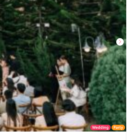
Wedding
Party
โรงแรม