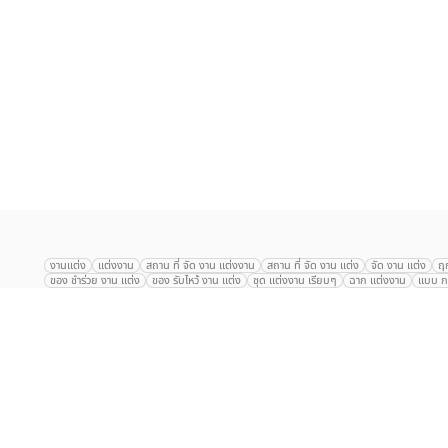
เลือก
1
รายการ
งานแต่ง
แต่งงาน
สถาน ที่ จัด งาน แต่งงาน
สถาน ที่ จัด งาน แต่ง
จัด งาน แต่ง
ฤ
ของ ชำร่วย งาน แต่ง
ของ รับไหว้ งาน แต่ง
ชุด แต่งงาน เรียบๆ
ฉาก แต่งงาน
แบบ กา
The Eros Grand Wedding
Baan Dusit Thani
รัตนพิมาน
Tango Woods Stud
Gaysorn Urban Resort
Kimpton Maa-Lai Bangkok
Grande Centre Point
The Peninsula Bangkok
TRUE ICON HALL
Reignwood Park
Graph Hotel
Courtyard
Conrad Bangkok
Hotel Nikko
The Sukosol
Millennium Hilt
Alexander Hotel
Crowne Plaza
Avana Grand Hotel and Convention Centr
Dusit Gourmet Event
Shanghai Mansion
RARIN
Novotel Siam Square
Centara Grand
Montien Riverside
Anantara Riverside
Century Park
G
Eastin Grand Hotel Sathorn
Prince Palace Hotel Bangkok
Tolani กุยบุรี
P
Arnoma Grand Bangkok
Radisson Blu Plaza Bangkok
ANA ANAN พัทยา
The Berkeley
AVANI+ Riverside Bangkok Hotel
ibis Styles
Hotel Nikko ชลบ