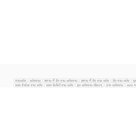
เลือก
1
รายการ
งานแต่ง
แต่งงาน
สถาน ที่ จัด งาน แต่งงาน
สถาน ที่ จัด งาน แต่ง
จัด งาน แต่ง
ฤ
ของ ชำร่วย งาน แต่ง
ของ รับไหว้ งาน แต่ง
ชุด แต่งงาน เรียบๆ
ฉาก แต่งงาน
แบบ กา
The Eros Grand Wedding
Baan Dusit Thani
รัตนพิมาน
Tango Woods Stud
Gaysorn Urban Resort
Kimpton Maa-Lai Bangkok
Grande Centre Point
The Peninsula Bangkok
TRUE ICON HALL
Reignwood Park
Graph Hotel
Courtyard
Conrad Bangkok
Hotel Nikko
The Sukosol
Millennium Hilt
Alexander Hotel
Crowne Plaza
Avana Grand Hotel and Convention Centr
Dusit Gourmet Event
Shanghai Mansion
RARIN
Novotel Siam Square
Centara Grand
Montien Riverside
Anantara Riverside
Century Park
G
Eastin Grand Hotel Sathorn
Prince Palace Hotel Bangkok
Tolani กุยบุรี
P
Arnoma Grand Bangkok
Radisson Blu Plaza Bangkok
ANA ANAN พัทยา
The Berkeley
AVANI+ Riverside Bangkok Hotel
ibis Styles
Hotel Nikko ชลบ