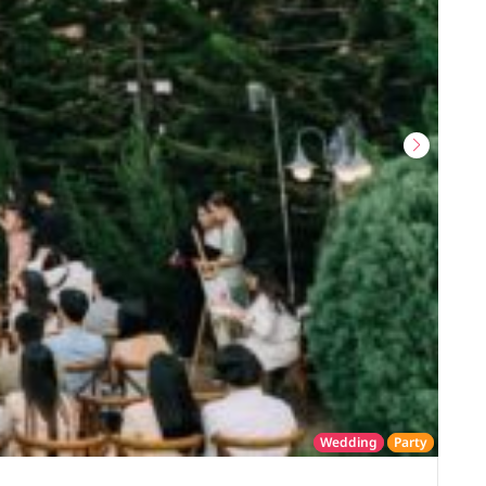
Wedding
Party
โรงแรม