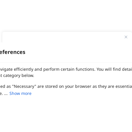
ทาง Weddinglist จะเก็บรักษาข้อมูลความลับของลูกค้าโดยจะไม่เปิด
เผยข้อมูลต่อสาธารณชน เพื่อประโยชน์สูงสุดในการเข้าถึงข้อมูลและ
eferences
สิทธิพิเศษต่าง ๆ ของทางโรงแรมและสถานที่จัดงานแต่งงาน
งานแต่ง
แต่งงาน
สถาน ที่ จัด งาน แต่งงาน
สถาน ที่ จัด งาน แต่ง
จัด งาน แต่ง
เลือก
1
รายการ
เพื่อประสิทธิภาพในการใช้งาน Website Weddinglist ที่ดียิ่งขึ้น
vigate efficiently and perform certain functions. You will find det
ฤกษ์แต่งงาน
ดูฤกษ์แต่งงาน
ฤกษ์แต่งงาน2569
ฤกษ์จดทะเบียนสมรส
กรุณายอมรับคุกกี้
ผู้ให้บริการจัดหาสถานที่งานแต่งงาน
การ์ด แต่งงาน
ชุด แต่งงาน
ชุด เจ้าสาว
t category below.
ช่างแต่งหน้าเจ้าสาว
ของ ชำร่วย งาน แต่ง
ของ รับไหว้ งาน แต่ง
ชุด แต่งงาน เรียบๆ
ฉาก แต่งงาน
แบบ การ์ด แต่งงาน
งาน แต่ง ใน สวน
พิธี แต่งงาน
zed as "Necessary" are stored on your browser as they are essentia
ยอมรับคุกกี้
จัดงานแต่งงาน งบ 200000
จัดงานแต่งงาน งบ 300000
จัดงานแต่งงาน งบ 500000
จัดงานแต่งงาน งบ 700000-1000000
. ...
Show more
เปรียบเทียบ
The Eros Grand Wedding
Baan Dusit Thani
รัตนพิมาน
Tango Woods Studio
LA CHAPELLE
CDC Ballroom
Sindhorn Kempinski
Pullman
Chercharn
เรือนเจ้าสาว
VALA Hua Hin
Grande Centre Point
Wedding at IMPACT
Gaysorn Urban Resort
Kimpton Maa-Lai Bangkok
Grande Centre Point
ired to enable the basic features of this site, such as providing se
เรือนนพเก้า
Nathong Banquet Hall
Movenpick BDMS
JW Marriott
ferences. These cookies do not store any personally identifiable d
SIAMDASADA เขาใหญ่
Arundara
Jim Thompson
Tolani เกาะกูด
Chatrium Grand Bangkok
The Peninsula Bangkok
TRUE ICON HALL