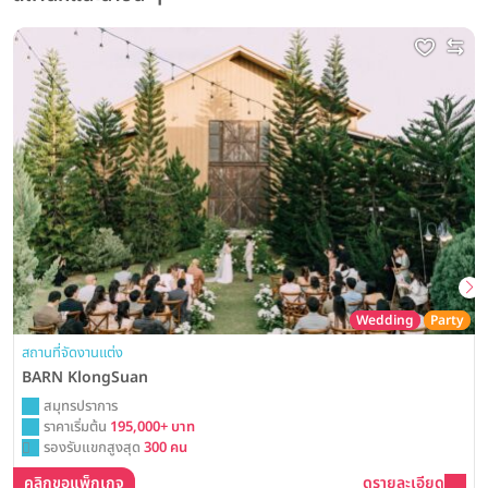
Wedding
Party
สถานที่จัดงานแต่ง
BARN KlongSuan
สมุทรปราการ
ราคาเริ่มต้น
195,000+ บาท
รองรับแขกสูงสุด
300 คน
คลิกขอแพ็กเกจ
ดูรายละเอียด