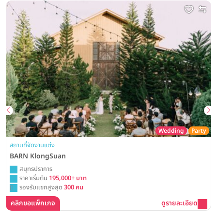
Wedding
Party
สถานที่จัดงานแต่ง
BARN KlongSuan
สมุทรปราการ
ราคาเริ่มต้น
195,000+ บาท
รองรับแขกสูงสุด
300 คน
คลิกขอแพ็กเกจ
ดูรายละเอียด