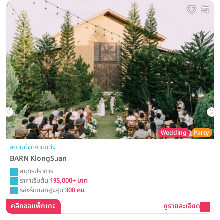
Wedding
Party
สถานที่จัดงานแต่ง
BARN KlongSuan
สมุทรปราการ
ราคาเริ่มต้น
195,000+ บาท
รองรับแขกสูงสุด
300 คน
คลิกขอแพ็กเกจ
ดูรายละเอียด