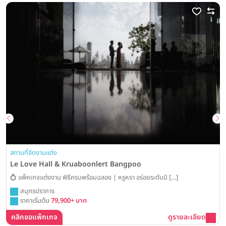
สถานที่จัดงานแต่ง
Le Love Hall & Kruaboonlert Bangpoo
💍 แพ็คเกจแต่งงาน พิธีครบพร้อมฉลอง | หรูหรา อร่อยระดับมิ […]
สมุทรปราการ
ราคาเริ่มต้น
79,900+ บาท
คลิกขอแพ็กเกจ
ดูรายละเอียด