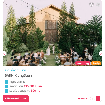
Wedding
Party
สถานที่จัดงานแต่ง
BARN KlongSuan
สมุทรปราการ
ราคาเริ่มต้น
195,000+ บาท
รองรับแขกสูงสุด
300 คน
คลิกขอแพ็กเกจ
ดูรายละเอียด