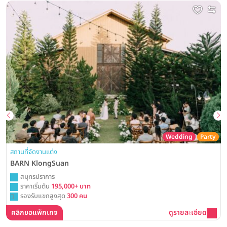
Wedding
Party
สถานที่จัดงานแต่ง
BARN KlongSuan
สมุทรปราการ
ราคาเริ่มต้น
195,000+ บาท
รองรับแขกสูงสุด
300 คน
คลิกขอแพ็กเกจ
ดูรายละเอียด