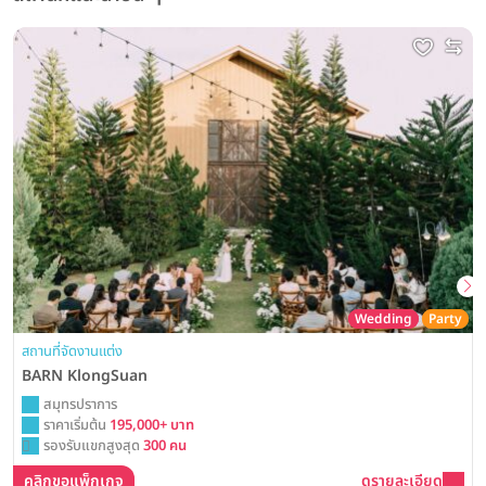
Wedding
Party
สถานที่จัดงานแต่ง
BARN KlongSuan
สมุทรปราการ
ราคาเริ่มต้น
195,000+ บาท
รองรับแขกสูงสุด
300 คน
คลิกขอแพ็กเกจ
ดูรายละเอียด