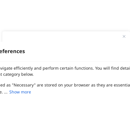
ทาง Weddinglist จะเก็บรักษาข้อมูลความลับของลูกค้าโดยจะไม่เปิด
เผยข้อมูลต่อสาธารณชน เพื่อประโยชน์สูงสุดในการเข้าถึงข้อมูลและ
eferences
สิทธิพิเศษต่าง ๆ ของทางโรงแรมและสถานที่จัดงานแต่งงาน
งานแต่ง
แต่งงาน
สถาน ที่ จัด งาน แต่งงาน
สถาน ที่ จัด งาน แต่ง
จัด งาน แต่ง
ฤกษ์แต่งงาน
ดูฤกษ์แต่งงาน
ฤกษ์แต่งงาน2569
ฤกษ์จดทะเบียนสมรส
เลือก
1
รายการ
เพื่อประสิทธิภาพในการใช้งาน Website Weddinglist ที่ดียิ่งขึ้น
vigate efficiently and perform certain functions. You will find det
ผู้ให้บริการจัดหาสถานที่งานแต่งงาน
การ์ด แต่งงาน
ชุด แต่งงาน
ชุด เจ้าสาว
กรุณายอมรับคุกกี้
t category below.
ช่างแต่งหน้าเจ้าสาว
ของ ชำร่วย งาน แต่ง
ของ รับไหว้ งาน แต่ง
ชุด แต่งงาน เรียบๆ
ฉาก แต่งงาน
แบบ การ์ด แต่งงาน
งาน แต่ง ใน สวน
พิธี แต่งงาน
จัดงานแต่งงาน งบ 200000
จัดงานแต่งงาน งบ 300000
จัดงานแต่งงาน งบ 500000
zed as "Necessary" are stored on your browser as they are essentia
ยอมรับคุกกี้
จัดงานแต่งงาน งบ 700000-1000000
. ...
Show more
เปรียบเทียบ
The Eros Grand Wedding
Baan Dusit Thani
รัตนพิมาน
Tango Woods Studio
LA CHAPELLE
CDC Ballroom
Sindhorn Kempinski
Pullman
Chercharn
เรือนเจ้าสาว
VALA Hua Hin
Grande Centre Point
Wedding at IMPACT
Gaysorn Urban Resort
Kimpton Maa-Lai Bangkok
Grande Centre Point
เรือนนพเก้า
Nathong Banquet Hall
Movenpick BDMS
JW Marriott
ired to enable the basic features of this site, such as providing se
SIAMDASADA เขาใหญ่
Arundara
Jim Thompson
Tolani เกาะกูด
ferences. These cookies do not store any personally identifiable d
Chatrium Grand Bangkok
The Peninsula Bangkok
TRUE ICON HALL
Reignwood Park
Graph Hotels
Tanwa The Food Project
บ้านวรรณกวี