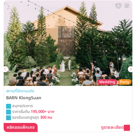
Wedding
Party
สถานที่จัดงานแต่ง
BARN KlongSuan
สมุทรปราการ
ราคาเริ่มต้น
195,000+ บาท
รองรับแขกสูงสุด
300 คน
คลิกขอแพ็กเกจ
ดูรายละเอียด