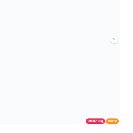
Wedding
Party
โรงแรม