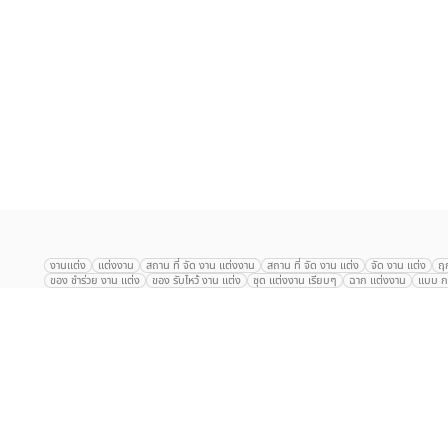
เลือก
1
รายการ
งานแต่ง
แต่งงาน
สถาน ที่ จัด งาน แต่งงาน
สถาน ที่ จัด งาน แต่ง
จัด งาน แต่ง
ฤ
ของ ชำร่วย งาน แต่ง
ของ รับไหว้ งาน แต่ง
ชุด แต่งงาน เรียบๆ
ฉาก แต่งงาน
แบบ กา
The Eros Grand Wedding
Baan Dusit Thani
รัตนพิมาน
Tango Woods Stud
Gaysorn Urban Resort
Kimpton Maa-Lai Bangkok
Grande Centre Point
The Peninsula Bangkok
TRUE ICON HALL
Reignwood Park
Graph Hotel
Courtyard
Conrad Bangkok
Hotel Nikko
The Sukosol
Millennium Hilt
Alexander Hotel
Crowne Plaza
Avana Grand Hotel and Convention Centr
Dusit Gourmet Event
Shanghai Mansion
RARIN
Novotel Siam Square
Centara Grand
Montien Riverside
Anantara Riverside
Century Park
G
Eastin Grand Hotel Sathorn
Prince Palace Hotel Bangkok
Tolani กุยบุรี
P
Arnoma Grand Bangkok
Radisson Blu Plaza Bangkok
ANA ANAN พัทยา
The Berkeley
AVANI+ Riverside Bangkok Hotel
ibis Styles
Hotel Nikko ชลบ