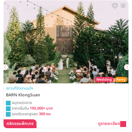
Wedding
Party
สถานที่จัดงานแต่ง
BARN KlongSuan
สมุทรปราการ
ราคาเริ่มต้น
195,000+ บาท
รองรับแขกสูงสุด
300 คน
คลิกขอแพ็กเกจ
ดูรายละเอียด