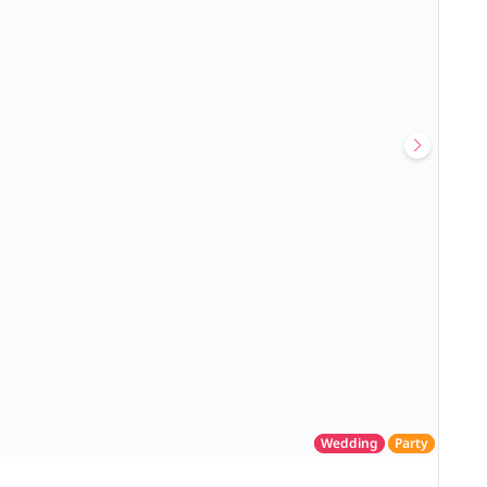
Wedding
Party
โรงแรม