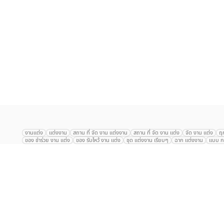
เลือก
1
รายการ
งานแต่ง
แต่งงาน
สถาน ที่ จัด งาน แต่งงาน
สถาน ที่ จัด งาน แต่ง
จัด งาน แต่ง
ฤ
ของ ชำร่วย งาน แต่ง
ของ รับไหว้ งาน แต่ง
ชุด แต่งงาน เรียบๆ
ฉาก แต่งงาน
แบบ กา
The Eros Grand Wedding
Baan Dusit Thani
รัตนพิมาน
Tango Woods Stud
Gaysorn Urban Resort
Kimpton Maa-Lai Bangkok
Grande Centre Point
The Peninsula Bangkok
TRUE ICON HALL
Reignwood Park
Graph Hotel
Courtyard
Conrad Bangkok
Hotel Nikko
The Sukosol
Millennium Hilt
Alexander Hotel
Crowne Plaza
Avana Grand Hotel and Convention Centr
Dusit Gourmet Event
Shanghai Mansion
RARIN
Novotel Siam Square
Centara Grand
Montien Riverside
Anantara Riverside
Century Park
G
Eastin Grand Hotel Sathorn
Prince Palace Hotel Bangkok
Tolani กุยบุรี
P
Arnoma Grand Bangkok
Radisson Blu Plaza Bangkok
ANA ANAN พัทยา
The Berkeley
AVANI+ Riverside Bangkok Hotel
ibis Styles
Hotel Nikko ชลบ