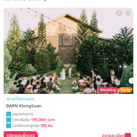
Wedding
Party
สถานที่จัดงานแต่ง
BARN KlongSuan
สมุทรปราการ
ราคาเริ่มต้น
195,000+ บาท
รองรับแขกสูงสุด
300 คน
คลิกขอแพ็กเกจ
ดูรายละเอียด