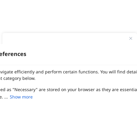
ทาง Weddinglist จะเก็บรักษาข้อมูลความลับของลูกค้าโดยจะไม่เปิด
เผยข้อมูลต่อสาธารณชน เพื่อประโยชน์สูงสุดในการเข้าถึงข้อมูลและ
eferences
สิทธิพิเศษต่าง ๆ ของทางโรงแรมและสถานที่จัดงานแต่งงาน
งานแต่ง
แต่งงาน
สถาน ที่ จัด งาน แต่งงาน
สถาน ที่ จัด งาน แต่ง
จัด งาน แต่ง
เลือก
1
รายการ
เพื่อประสิทธิภาพในการใช้งาน Website Weddinglist ที่ดียิ่งขึ้น
vigate efficiently and perform certain functions. You will find det
ฤกษ์แต่งงาน
ดูฤกษ์แต่งงาน
ฤกษ์แต่งงาน2569
ฤกษ์จดทะเบียนสมรส
กรุณายอมรับคุกกี้
ผู้ให้บริการจัดหาสถานที่งานแต่งงาน
การ์ด แต่งงาน
ชุด แต่งงาน
ชุด เจ้าสาว
t category below.
ช่างแต่งหน้าเจ้าสาว
ของ ชำร่วย งาน แต่ง
ของ รับไหว้ งาน แต่ง
ชุด แต่งงาน เรียบๆ
ฉาก แต่งงาน
แบบ การ์ด แต่งงาน
งาน แต่ง ใน สวน
พิธี แต่งงาน
zed as "Necessary" are stored on your browser as they are essentia
ยอมรับคุกกี้
จัดงานแต่งงาน งบ 200000
จัดงานแต่งงาน งบ 300000
จัดงานแต่งงาน งบ 500000
จัดงานแต่งงาน งบ 700000-1000000
. ...
Show more
เปรียบเทียบ
The Eros Grand Wedding
Baan Dusit Thani
รัตนพิมาน
Tango Woods Studio
LA CHAPELLE
CDC Ballroom
Sindhorn Kempinski
Pullman
Chercharn
เรือนเจ้าสาว
VALA Hua Hin
Grande Centre Point
Wedding at IMPACT
Gaysorn Urban Resort
Kimpton Maa-Lai Bangkok
Grande Centre Point
ired to enable the basic features of this site, such as providing se
เรือนนพเก้า
Nathong Banquet Hall
Movenpick BDMS
JW Marriott
ferences. These cookies do not store any personally identifiable d
SIAMDASADA เขาใหญ่
Arundara
Jim Thompson
Tolani เกาะกูด
Chatrium Grand Bangkok
The Peninsula Bangkok
TRUE ICON HALL