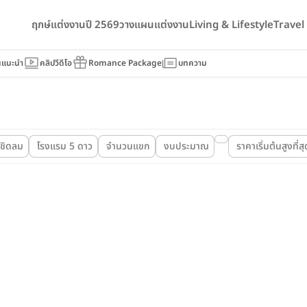
ฤกษ์แต่งงานปี 2569
วางแผนแต่งงาน
Living & Lifestyle
Trave
นแนะนำ
คลิปวีดีโอ
Romance Package
บทความ
ชิดลม
โรงแรม 5 ดาว
จำนวนแขก
งบประมาณ
ราคาเริ่มต้นสูงที่สุ