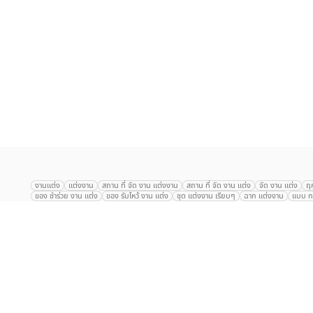
เลือก
1
รายการ
งานแต่ง
แต่งงาน
สถาน ที่ จัด งาน แต่งงาน
สถาน ที่ จัด งาน แต่ง
จัด งาน แต่ง
ฤ
ของ ชำร่วย งาน แต่ง
ของ รับไหว้ งาน แต่ง
ชุด แต่งงาน เรียบๆ
ฉาก แต่งงาน
แบบ กา
The Eros Grand Wedding
Baan Dusit Thani
รัตนพิมาน
Tango Woods Stud
Gaysorn Urban Resort
Kimpton Maa-Lai Bangkok
Grande Centre Point
The Peninsula Bangkok
TRUE ICON HALL
Reignwood Park
Graph Hotel
Courtyard
Conrad Bangkok
Hotel Nikko
The Sukosol
Millennium Hilt
Alexander Hotel
Crowne Plaza
Avana Grand Hotel and Convention Centr
Dusit Gourmet Event
Shanghai Mansion
RARIN
Novotel Siam Square
Centara Grand
Montien Riverside
Anantara Riverside
Century Park
G
Eastin Grand Hotel Sathorn
Prince Palace Hotel Bangkok
Tolani กุยบุรี
P
Arnoma Grand Bangkok
Radisson Blu Plaza Bangkok
ANA ANAN พัทยา
The Berkeley
AVANI+ Riverside Bangkok Hotel
ibis Styles
Hotel Nikko ชลบ