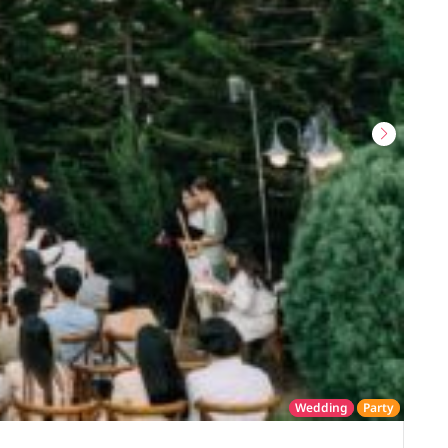
Wedding
Party
โรงแรม