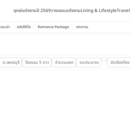
ฤกษ์แต่งงานปี 2569
วางแผนแต่งงาน
Living & Lifestyle
Trave
นแนะนำ
คลิปวีดีโอ
Romance Package
บทความ
ถ.เพชรบุรี
โรงแรม 5 ดาว
จำนวนแขก
งบประมาณ
จัดเรียงโดย