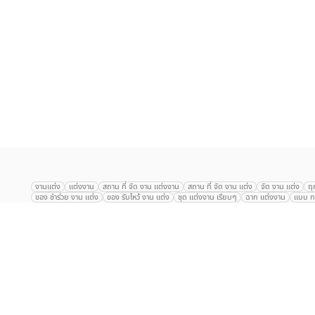
เลือก
1
รายการ
งานแต่ง
แต่งงาน
สถาน ที่ จัด งาน แต่งงาน
สถาน ที่ จัด งาน แต่ง
จัด งาน แต่ง
ฤ
ของ ชำร่วย งาน แต่ง
ของ รับไหว้ งาน แต่ง
ชุด แต่งงาน เรียบๆ
ฉาก แต่งงาน
แบบ กา
The Eros Grand Wedding
Baan Dusit Thani
รัตนพิมาน
Tango Woods Stud
Gaysorn Urban Resort
Kimpton Maa-Lai Bangkok
Grande Centre Point
The Peninsula Bangkok
TRUE ICON HALL
Reignwood Park
Graph Hotel
Courtyard
Conrad Bangkok
Hotel Nikko
The Sukosol
Millennium Hilt
Alexander Hotel
Crowne Plaza
Avana Grand Hotel and Convention Centr
Dusit Gourmet Event
Shanghai Mansion
RARIN
Novotel Siam Square
Centara Grand
Montien Riverside
Anantara Riverside
Century Park
G
Eastin Grand Hotel Sathorn
Prince Palace Hotel Bangkok
Tolani กุยบุรี
P
Arnoma Grand Bangkok
Radisson Blu Plaza Bangkok
ANA ANAN พัทยา
The Berkeley
AVANI+ Riverside Bangkok Hotel
ibis Styles
Hotel Nikko ชลบ