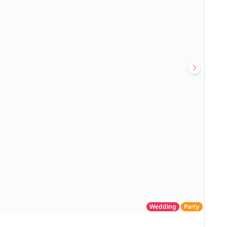
Wedding
Party
โรงแรม