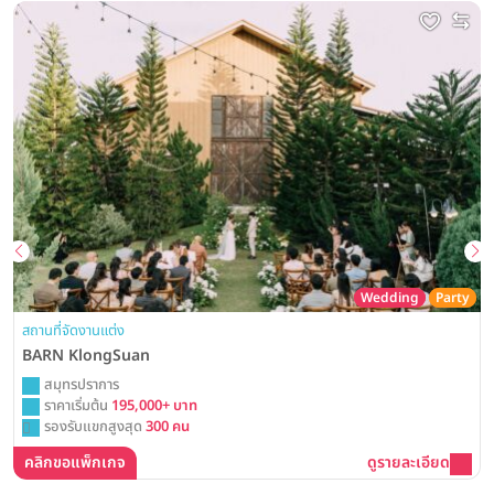
Wedding
Party
สถานที่จัดงานแต่ง
BARN KlongSuan
สมุทรปราการ
ราคาเริ่มต้น
195,000+ บาท
รองรับแขกสูงสุด
300 คน
คลิกขอแพ็กเกจ
ดูรายละเอียด