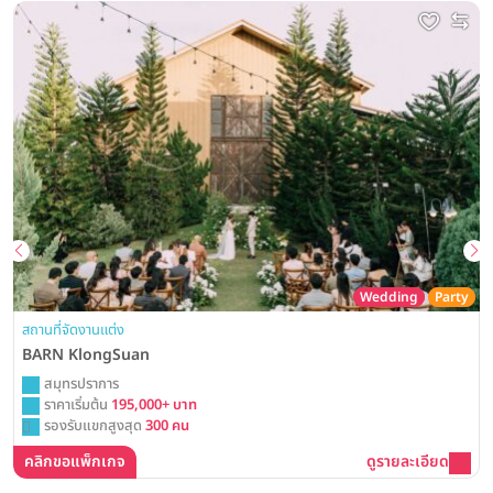
Wedding
Party
สถานที่จัดงานแต่ง
BARN KlongSuan
สมุทรปราการ
ราคาเริ่มต้น
195,000+ บาท
รองรับแขกสูงสุด
300 คน
คลิกขอแพ็กเกจ
ดูรายละเอียด