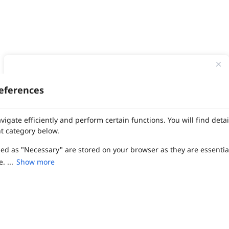
ทาง Weddinglist จะเก็บรักษาข้อมูลความลับของลูกค้าโดยจะไม่เปิด
เผยข้อมูลต่อสาธารณชน เพื่อประโยชน์สูงสุดในการเข้าถึงข้อมูลและ
eferences
สิทธิพิเศษต่าง ๆ ของทางโรงแรมและสถานที่จัดงานแต่งงาน
งานแต่ง
แต่งงาน
สถาน ที่ จัด งาน แต่งงาน
สถาน ที่ จัด งาน แต่ง
จัด งาน แต่ง
ฤกษ์แต่งงาน
ดูฤกษ์แต่งงาน
ฤกษ์แต่งงาน2569
ฤกษ์จดทะเบียนสมรส
เลือก
1
รายการ
เพื่อประสิทธิภาพในการใช้งาน Website Weddinglist ที่ดียิ่งขึ้น
vigate efficiently and perform certain functions. You will find det
ผู้ให้บริการจัดหาสถานที่งานแต่งงาน
การ์ด แต่งงาน
ชุด แต่งงาน
ชุด เจ้าสาว
กรุณายอมรับคุกกี้
t category below.
ช่างแต่งหน้าเจ้าสาว
ของ ชำร่วย งาน แต่ง
ของ รับไหว้ งาน แต่ง
ชุด แต่งงาน เรียบๆ
ฉาก แต่งงาน
แบบ การ์ด แต่งงาน
งาน แต่ง ใน สวน
พิธี แต่งงาน
จัดงานแต่งงาน งบ 200000
จัดงานแต่งงาน งบ 300000
จัดงานแต่งงาน งบ 500000
zed as "Necessary" are stored on your browser as they are essentia
ยอมรับคุกกี้
จัดงานแต่งงาน งบ 700000-1000000
. ...
Show more
เปรียบเทียบ
The Eros Grand Wedding
Baan Dusit Thani
รัตนพิมาน
Tango Woods Studio
LA CHAPELLE
CDC Ballroom
Sindhorn Kempinski
Pullman
Chercharn
เรือนเจ้าสาว
VALA Hua Hin
Grande Centre Point
Wedding at IMPACT
Gaysorn Urban Resort
Kimpton Maa-Lai Bangkok
Grande Centre Point
เรือนนพเก้า
Nathong Banquet Hall
Movenpick BDMS
JW Marriott
ired to enable the basic features of this site, such as providing se
SIAMDASADA เขาใหญ่
Arundara
Jim Thompson
Tolani เกาะกูด
ferences. These cookies do not store any personally identifiable d
Chatrium Grand Bangkok
The Peninsula Bangkok
TRUE ICON HALL
Reignwood Park
Graph Hotels
Tanwa The Food Project
บ้านวรรณกวี