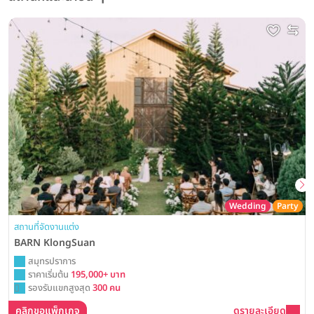
Wedding
Party
สถานที่จัดงานแต่ง
BARN KlongSuan
สมุทรปราการ
ราคาเริ่มต้น
195,000+ บาท
รองรับแขกสูงสุด
300 คน
คลิกขอแพ็กเกจ
ดูรายละเอียด