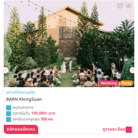
Wedding
Party
สถานที่จัดงานแต่ง
BARN KlongSuan
สมุทรปราการ
ราคาเริ่มต้น
195,000+ บาท
รองรับแขกสูงสุด
300 คน
คลิกขอแพ็กเกจ
ดูรายละเอียด