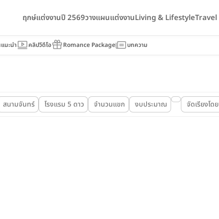
ฤกษ์แต่งงานปี 2569
วางแผนแต่งงาน
Living & Lifestyle
Trave
นแนะนำ
คลิปวีดีโอ
Romance Package
บทความ
สนามจันทร์
โรงแรม 5 ดาว
จำนวนแขก
งบประมาณ
จัดเรียงโดย