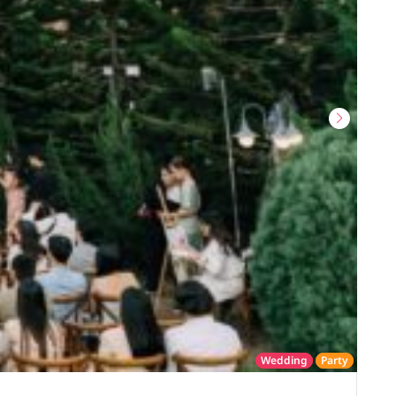
Wedding
Party
โรงแรม