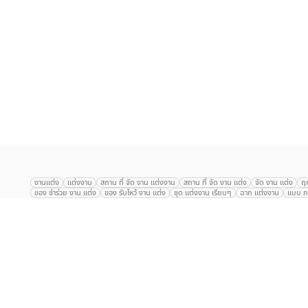
เลือก
1
รายการ
งานแต่ง
แต่งงาน
สถาน ที่ จัด งาน แต่งงาน
สถาน ที่ จัด งาน แต่ง
จัด งาน แต่ง
ฤ
ของ ชำร่วย งาน แต่ง
ของ รับไหว้ งาน แต่ง
ชุด แต่งงาน เรียบๆ
ฉาก แต่งงาน
แบบ กา
The Eros Grand Wedding
Baan Dusit Thani
รัตนพิมาน
Tango Woods Stud
Gaysorn Urban Resort
Kimpton Maa-Lai Bangkok
Grande Centre Point
The Peninsula Bangkok
TRUE ICON HALL
Reignwood Park
Graph Hotel
Courtyard
Conrad Bangkok
Hotel Nikko
The Sukosol
Millennium Hilt
Alexander Hotel
Crowne Plaza
Avana Grand Hotel and Convention Centr
Dusit Gourmet Event
Shanghai Mansion
RARIN
Novotel Siam Square
Centara Grand
Montien Riverside
Anantara Riverside
Century Park
G
Eastin Grand Hotel Sathorn
Prince Palace Hotel Bangkok
Tolani กุยบุรี
P
Arnoma Grand Bangkok
Radisson Blu Plaza Bangkok
ANA ANAN พัทยา
The Berkeley
AVANI+ Riverside Bangkok Hotel
ibis Styles
Hotel Nikko ชลบ