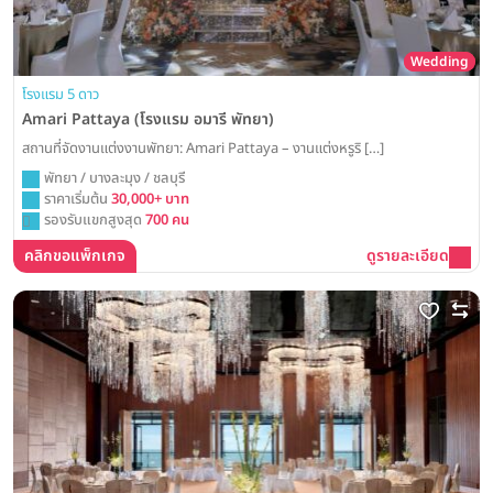
Wedding
โรงแรม 5 ดาว
Amari Pattaya (โรงแรม อมารี พัทยา)
สถานที่จัดงานแต่งงานพัทยา: Amari Pattaya – งานแต่งหรูริ […]
พัทยา / บางละมุง / ชลบุรี
ราคาเริ่มต้น
30,000+ บาท
รองรับแขกสูงสุด
700 คน
คลิกขอแพ็กเกจ
ดูรายละเอียด