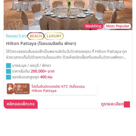
Wedding
Most Popular
โรงแรม 5 ดาว
BEACH
LUXURY
Hilton Pattaya (โรงแรมฮิลตัน พัทยา)
ให้วิวทะเลจรดเส้นขอบฟ้าเป็นพยานรักในวันวิวาห์ของคุณ ที่ Hilton Pattaya ทุก
ช่วงเวลาจะเต็มไปด้วยความโรแมนติก ด้วยห้องจัดเลี้ยงที่มองเห็นวิวทะเลพัทยา
แบบพาโนรามา พร้อมสร้างสรรค์งานแต่งงานในฝันให้เป็นจริง
บางละมุง / ชลบุรี / พัทยา
ราคาเริ่มต้น
200,000+ บาท
รองรับแขกสูงสุด
400 คน
โปรโมชั่นบัตรเครดิต KTC กับโรงแรม
Hilton Pattaya
คลิกขอแพ็กเกจ
ดูรายละเอียด