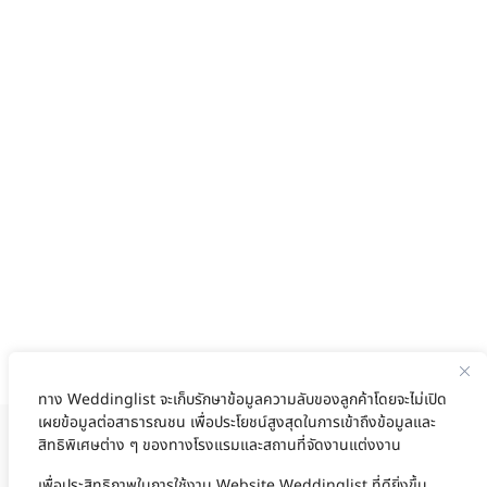
ทาง Weddinglist จะเก็บรักษาข้อมูลความลับของลูกค้าโดยจะไม่เปิด
เผยข้อมูลต่อสาธารณชน เพื่อประโยชน์สูงสุดในการเข้าถึงข้อมูลและ
สิทธิพิเศษต่าง ๆ ของทางโรงแรมและสถานที่จัดงานแต่งงาน
งานแต่ง
แต่งงาน
สถาน ที่ จัด งาน แต่งงาน
สถาน ที่ จัด งาน แต่ง
จัด งาน แต่ง
ฤกษ์แต่งงาน
ดูฤกษ์แต่งงาน
ฤกษ์แต่งงาน2569
ฤกษ์จดทะเบียนสมรส
เลือก
1
รายการ
เพื่อประสิทธิภาพในการใช้งาน Website Weddinglist ที่ดียิ่งขึ้น