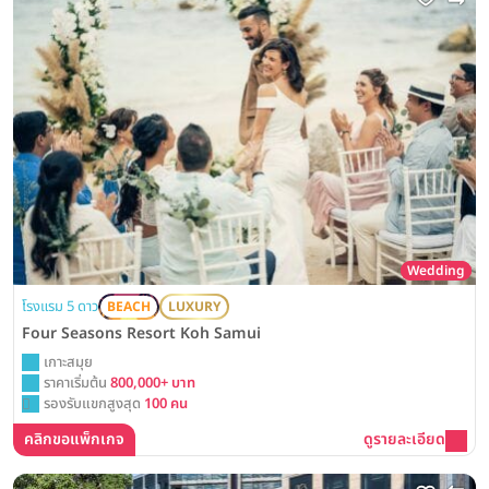
Wedding
โรงแรม 5 ดาว
BEACH
LUXURY
Four Seasons Resort Koh Samui
เกาะสมุย
ราคาเริ่มต้น
800,000+ บาท
รองรับแขกสูงสุด
100 คน
คลิกขอแพ็กเกจ
ดูรายละเอียด