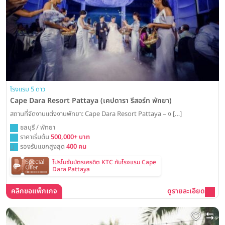
โรงแรม 5 ดาว
Cape Dara Resort Pattaya (เคปดารา รีสอร์ท พัทยา)
สถานที่จัดงานแต่งงานพัทยา: Cape Dara Resort Pattaya – ง […]
ชลบุรี / พัทยา
ราคาเริ่มต้น
500,000+ บาท
รองรับแขกสูงสุด
400 คน
โปรโมชั่นบัตรเครดิต KTC กับโรงแรม Cape
Dara Pattaya
คลิกขอแพ็กเกจ
ดูรายละเอียด