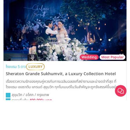
Wedding
Most Popular
โรงแรม 5 ดาว
LUXURY
เลือก
1
รายการ
Sheraton Grande Sukhumvit, a Luxury Collection Hotel
เรื่องราวความรักของคุณคู่ควรกับการเฉลิมฉลองที่สง่างามและน่าจดจำที่สุด ที่
โรงแรม เชอราตัน แกรนด์ สุขุมวิท ทุกโมเมนต์ในวันสำคัญจะถูกรังสรรค์ขึ้นอย่าง
วิจิตรบรรจง ด้วยมนต์เสน่ห์ของห้องแกรนด์บอลรูมสุดคลาสสิก พร้อมบริการเหนือ
เปรียบเทียบ
สุขุมวิท / อโศก / กรุงเทพ
ระดับ ณ แลนด์มาร์คใจกลางกรุงเทพฯ ที่จะสร้างความประทับใจให้แก่แขกผู้มีเกียรติ
ราคาเริ่มต้น
400,000+ บาท
ทุกคน
รองรับแขกสูงสุด
500 คน
คลิกขอแพ็กเกจ
ดูรายละเอียด