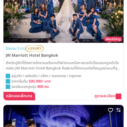
Wedding
โรงแรม 5 ดาว
LUXURY
JW Marriott Hotel Bangkok
สำหรับคู่รักที่ต้องการจัดงานแต่งงานที่สง่างามเหนือกาลเวลาในโรงแรมหรูระดับไอ
คอนิก JW Marriott Hotel Bangkok คือสถานที่จัดงานแต่งที่สมบูรณ์แบบที่สุด
ด้วยชื่อเสียงด้านบริการที่เป็นเลิศและห้องแกรนด์บอลรูมสุดคลาสสิก พร้อมมอบ
สุขุมวิท / เพลินจิต / อโศก / คลองเตย / กรุงเทพ
ประสบการณ์วันวิวาห์อันน่าประทับใจและตราตรึงในความทรงจำตลอดไป
ราคาเริ่มต้น
500,000+ บาท
รองรับแขกสูงสุด
800 คน
คลิกขอแพ็กเกจ
ดูรายละเอียด