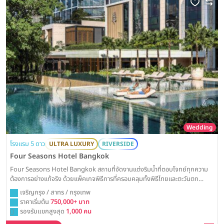
Wedding
โรงแรม 5 ดาว
ULTRA LUXURY
RIVERSIDE
Four Seasons Hotel Bangkok
Four Seasons Hotel Bangkok สถานที่จัดงานแต่งริมน้ำที่ตอบโจทย์ทุกความ
ต้องการอย่างแท้จริง ด้วยแพ็คเกจพิธีการที่ครอบคลุมทั้งพิธีไทยและตะวันตก
พร้อมรายละเอียดค่าใช้จ่ายขั้นต่ำสำหรับงานเลี้ยงกลางวันและเย็น Weddinglist
เจริญกรุง / สาทร / กรุงเทพ
รวบรวมข้อมูลราคาแพ็คเกจทั้งหมดมาให้ครบ จบในที่เดียว
ราคาเริ่มต้น
750,000+ บาท
รองรับแขกสูงสุด
1,000 คน