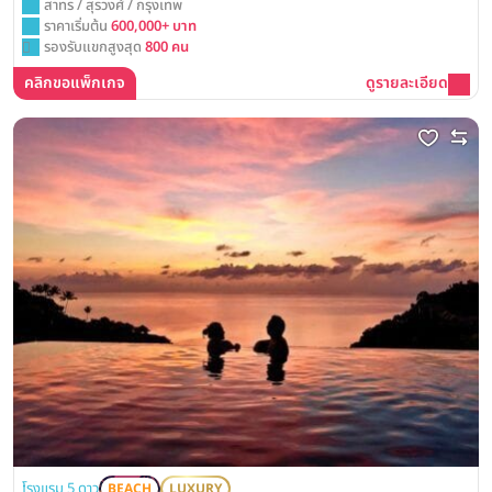
สาทร / สุรวงศ์ / กรุงเทพ
ราคาเริ่มต้น
600,000+ บาท
รองรับแขกสูงสุด
800 คน
คลิกขอแพ็กเกจ
ดูรายละเอียด
โรงแรม 5 ดาว
BEACH
LUXURY