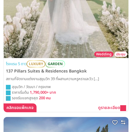
Wedding
ประชุม
โรงแรม 5 ดาว
LUXURY
GARDEN
137 Pillars Suites & Residences Bangkok
สถานที่จัดงานแต่งงานสุขุมวิท 39 ที่ผสานความหรูหราและวิว […]
สุขุมวิท / วัฒนา / กรุงเทพ
ราคาเริ่มต้น
1,790,000+ บาท
รองรับแขกสูงสุด
200 คน
คลิกขอแพ็กเกจ
ดูรายละเอียด