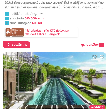
ให้วันสำคัญของคุณกลายเป็นตำนานแห่งความรักที่เล่าขานไม่รู้จบ ณ วอลดอร์ฟ แอ
สโทเรีย กรุงเทพฯ ทุกรายละเอียดถูกรังสรรค์ขึ้นเพื่อสร้างประสบการณ์ที่น่าจดจำ
อย่างแท้จริง ท่ามกลางความงดงามของห้องบอลรูมสไตล์อาร์ตเดโคอันเป็น
ลุมพินี / ปทุมวัน / กรุงเทพ
เอกลักษณ์ พร้อมบริการระดับโลกที่จะเนรมิตงานวิวาห์ของคุณให้เป็นดั่งช่วงเวลา
ราคาเริ่มต้น
500,000+ บาท
ต้องมนต์ที่สมบูรณ์แบบที่สุด
รองรับแขกสูงสุด
600 คน
โปรโมชั่น บัตรเครดิต KTC กับโรงแรม
Waldorf Astoria Bangkok
คลิกขอแพ็กเกจ
ดูรายละเอียด
Wedding