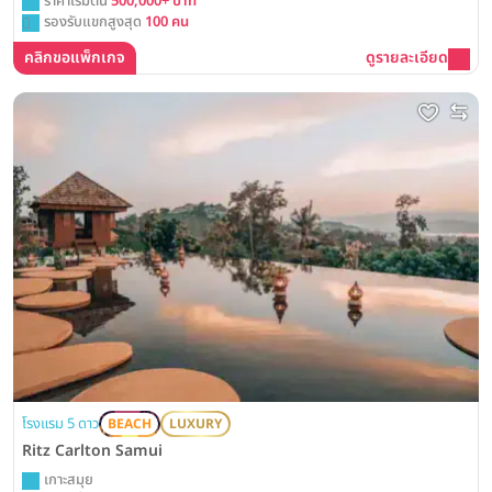
ราคาเริ่มต้น
500,000+ บาท
รองรับแขกสูงสุด
100 คน
คลิกขอแพ็กเกจ
ดูรายละเอียด
โรงแรม 5 ดาว
BEACH
LUXURY
Ritz Carlton Samui
เกาะสมุย