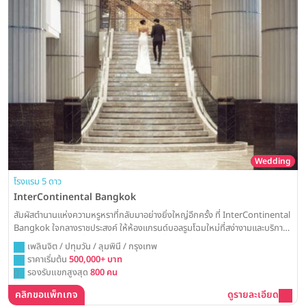
Wedding
โรงแรม 5 ดาว
InterContinental Bangkok
สัมผัสตำนานแห่งความหรูหราที่กลับมาอย่างยิ่งใหญ่อีกครั้ง ที่ InterContinental
Bangkok ใจกลางราชประสงค์ ให้ห้องแกรนด์บอลรูมโฉมใหม่ที่สง่างามและบริการ
ระดับโลก เป็นส่วนหนึ่งของเรื่องราวความรักที่น่าจดจำและเล่าขานไปตลอดกาล
เพลินจิต / ปทุมวัน / ลุมพินี / กรุงเทพ
ราคาเริ่มต้น
500,000+ บาท
รองรับแขกสูงสุด
800 คน
คลิกขอแพ็กเกจ
ดูรายละเอียด