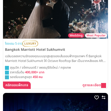
Wedding
Most Popular
โรงแรม 5 ดาว
LUXURY
Bangkok Marriott Hotel Sukhumvit
เฉลิมฉลองความรักของคุณบนจุดสูงสุดของเส้นขอบฟ้ากรุงเทพฯ ที่ Bangkok
Marriott Hotel Sukhumvit ให้ Octave Rooftop Bar เป็นฉากหลังของ After
Party สุดชิค หรือเลือกจัดงานในห้องบอลรูมสุดหรู เพื่อค่ำคืนที่น่าตื่นตาตื่นใจและ
สุขุมวิท / อโศกมนตรี / เพชรบุรีตัดใหม่ / กรุงเทพ
สมบูรณ์แบบ
ราคาเริ่มต้น
400,000+ บาท
รองรับแขกสูงสุด
450 คน
คลิกขอแพ็กเกจ
ดูรายละเอียด