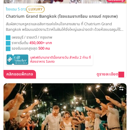
โรงแรม 5 ดาว
LUXURY
Chatrium Grand Bangkok (โรงแรมชาเทรียม แกรนด์ กรุงเทพ)
สัมผัสความหรูหราและอลังการแห่งใหม่ใจกลางสยาม ที่ Chatrium Grand
Bangkok พร้อมเนรมิตงานวิวาห์ในฝันให้ยิ่งใหญ่และน่าจดจำ ด้วยห้องบอลรูมไร้
เสาที่โอ่อ่าและเทคโนโลยีจอ LED ล้ำสมัย เพื่อการเฉลิมฉลองที่สมบูรณ์แบบที่สุด
เพชรบุรี / ราชเทวี / กรุงเทพ
ราคาเริ่มต้น
450,000+ บาท
รองรับแขกสูงสุด
500 คน
บุฟเฟต์นานาชาติมื้อกลางวัน สำหรับ 2 ท่าน ที่
ห้องอาหาร Savio
คลิกขอแพ็กเกจ
ดูรายละเอียด