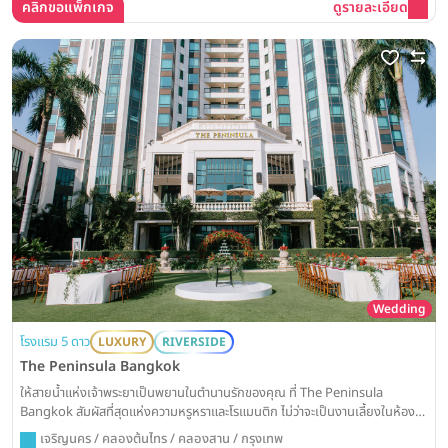
คลิกขอแพ็กเกจ
ดูรายละเอียด
Wedding
โรงแรม 5 ดาว
LUXURY
RIVERSIDE
The Peninsula Bangkok
ให้สายน้ำแห่งเจ้าพระยาเป็นพยานในตำนานรักของคุณ ที่ The Peninsula
Bangkok สัมผัสที่สุดแห่งความหรูหราและโรแมนติก ไม่ว่าจะเป็นงานเลี้ยงในห้อง
บอลรูมที่สง่างาม หรือการเต้นรำใต้แสงดาวบนสนามหญ้าริมน้ำในฝัน
เจริญนคร / คลองต้นไทร / คลองสาน / กรุงเทพ