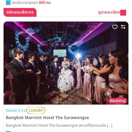
รองรับแขกสูงสุด
800 คน
คลิกขอแพ็กเกจ
ดูรายละเอียด
Wedding
โรงแรม 5 ดาว
LUXURY
Bangkok Marriott Hotel The Surawongse
Bangkok Marriott Hotel The Surawongse สถานที่จัดงานแต่ง […]