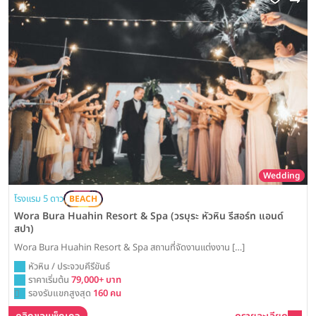
Wedding
โรงแรม 5 ดาว
BEACH
Wora Bura Huahin Resort & Spa (วรบุระ หัวหิน รีสอร์ท แอนด์
สปา)
Wora Bura Huahin Resort & Spa สถานที่จัดงานแต่งงาน […]
หัวหิน / ประจวบคีรีขันธ์
ราคาเริ่มต้น
79,000+ บาท
รองรับแขกสูงสุด
160 คน