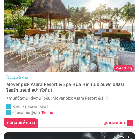
Wedding
โรงแรม 5 ดาว
Mövenpick Asara Resort & Spa Hua Hin (เมอเวนพิค อัสสรา
รีสอร์ท แอนด์ สปา หัวหิน)
สถานที่จัดงานแต่งงานหัวหิน: Mövenpick Asara Resort & […]
หัวหิน / ประจวบคีรีขันธ์
รองรับแขกสูงสุด
150 คน
คลิกขอแพ็กเกจ
ดูรายละเอียด