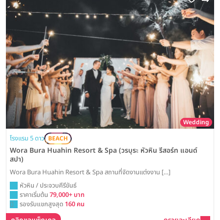
Wedding
โรงแรม 5 ดาว
BEACH
Wora Bura Huahin Resort & Spa (วรบุระ หัวหิน รีสอร์ท แอนด์
สปา)
Wora Bura Huahin Resort & Spa สถานที่จัดงานแต่งงาน […]
หัวหิน / ประจวบคีรีขันธ์
ราคาเริ่มต้น
79,000+ บาท
รองรับแขกสูงสุด
160 คน