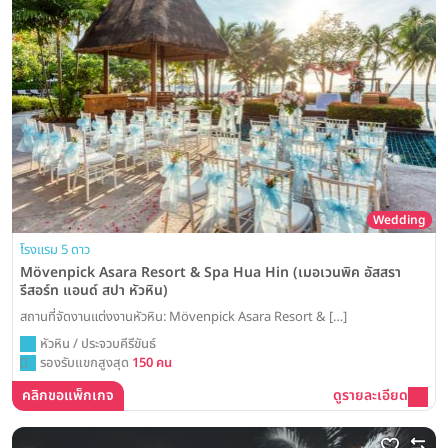
Wedding
โรงแรม 5 ดาว
Mövenpick Asara Resort & Spa Hua Hin (เมอเวนพิค อัสสรา
รีสอร์ท แอนด์ สปา หัวหิน)
สถานที่จัดงานแต่งงานหัวหิน: Mövenpick Asara Resort & […]
หัวหิน / ประจวบคีรีขันธ์
รองรับแขกสูงสุด
150 คน
คลิกขอแพ็กเกจ
ดูรายละเอียด